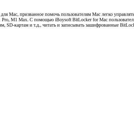
r для Mac, призванное помочь пользователям Mac легко управлять
 Pro, M1 Max. С помощью iBoysoft BitLocker for Mac пользовате
, SD-картам и т.д., читать и записывать зашифрованные BitLoc