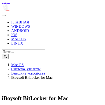
ГЛАВНАЯ
WINDOWS
ANDROID
IOS
MAC OS
LINUX
Mac OS
Система, утилиты
Внешние устройства
iBoysoft BitLocker for Mac
iBoysoft BitLocker for Mac