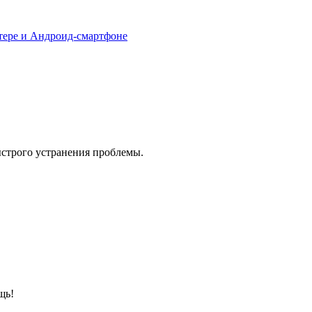
тере и Андроид-смартфоне
ыстрого устранения проблемы.
щь!