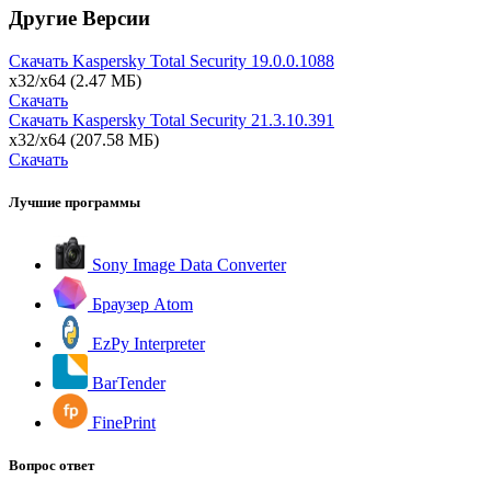
Другие Версии
Скачать Kaspersky Total Security
19.0.0.1088
x32/x64
(2.47 МБ)
Скачать
Скачать Kaspersky Total Security
21.3.10.391
x32/x64
(207.58 МБ)
Скачать
Лучшие программы
Sony Image Data Converter
Браузер Atom
EzPy Interpreter
BarTender
FinePrint
Вопрос ответ