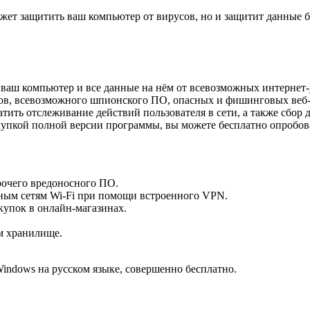
поможет защитить ваш компьютер от вирусов, но и защитит данные
 ваш компьютер и все данные на нём от всевозможных интернет
ов, всевозможного шпионского ПО, опасных и фишинговых веб-с
твратить отслеживание действий пользователя в сети, а также с
упкой полной версии программы, вы можете бесплатно опробоват
рочего вредоносного ПО.
ным сетям Wi-Fi при помощи встроенного VPN.
упок в онлайн-магазинах.
м хранилище.
 Windows на русском языке, совершенно бесплатно.