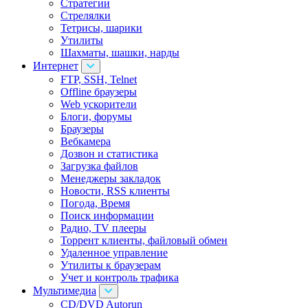
Стратегии
Стрелялки
Тетрисы, шарики
Утилиты
Шахматы, шашки, нарды
Интернет
FTP, SSH, Telnet
Offline браузеры
Web ускорители
Блоги, форумы
Браузеры
Вебкамера
Дозвон и статистика
Загрузка файлов
Менеджеры закладок
Новости, RSS клиенты
Погода, Время
Поиск информации
Радио, TV плееры
Торрент клиенты, файловый обмен
Удаленное управление
Утилиты к браузерам
Учет и контроль трафика
Мультимедиа
CD/DVD Autorun