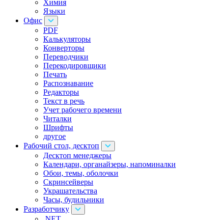
Химия
Языки
Офис
PDF
Калькуляторы
Конверторы
Переводчики
Перекодировщики
Печать
Распознавание
Редакторы
Текст в речь
Учет рабочего времени
Читалки
Шрифты
другое
Рабочий стол, десктоп
Десктоп менеджеры
Календари, органайзеры, напоминалки
Обои, темы, оболочки
Скринсейверы
Украшательства
Часы, будильники
Разработчику
.NET