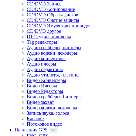
CD/DVD Запись
CD/DVD Копирование
CD/DVD Образы дисков
CD/DVD Снятие защиты
CD/DVD Эмуляторы приводов
CD/DVD другое
DJ Студии, микшеры
Tag редакторы
Аудио грабберы, рипперы
Аудио кодеки, декодеры
Аудио конверторы
Аудио плееры
Аудио редакторы
Аудио утилиты, плагины
Видео Конвертеры
Видео Плееры
Видео Редакторы
Видео грабберы, Рипперы
Видео захват
Видео кодеки, декодеры
Запись звука, голоса
Караоке
Потоковое видео
Навигация GPS
ГИС, GPS