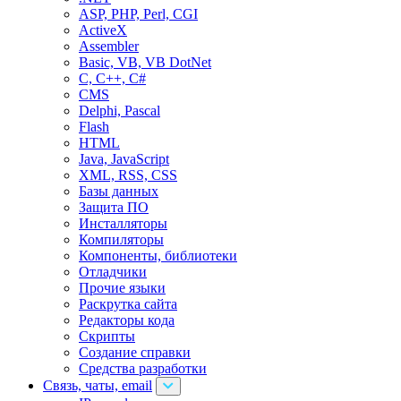
ASP, PHP, Perl, CGI
ActiveX
Assembler
Basic, VB, VB DotNet
C, C++, C#
CMS
Delphi, Pascal
Flash
HTML
Java, JavaScript
XML, RSS, CSS
Базы данных
Защита ПО
Инсталляторы
Компиляторы
Компоненты, библиотеки
Отладчики
Прочие языки
Раскрутка сайта
Редакторы кода
Скрипты
Создание справки
Средства разработки
Связь, чаты, email