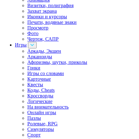
Визитки, полиграфия
Захват экрана
Иконки и курсоры
Печати, водяные знаки
Просмотр
Фото
Чертеж, САПР
Игры
Аркады, Экшен
Арканоиды
Афоризмы, шутки, приколы
Гонки
Игры со словами
Карточные
Квесты
Коды, Cheats
Кроссворды
Логические
На внимательность
Онлайн игры
Пазлы
Ролевые, RPG
Симуляторы
Спорт