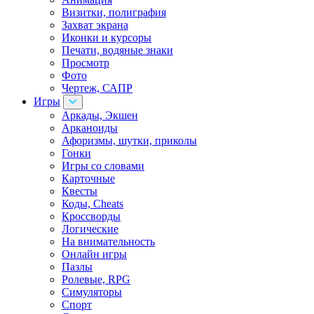
Визитки, полиграфия
Захват экрана
Иконки и курсоры
Печати, водяные знаки
Просмотр
Фото
Чертеж, САПР
Игры
Аркады, Экшен
Арканоиды
Афоризмы, шутки, приколы
Гонки
Игры со словами
Карточные
Квесты
Коды, Cheats
Кроссворды
Логические
На внимательность
Онлайн игры
Пазлы
Ролевые, RPG
Симуляторы
Спорт