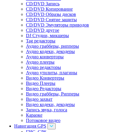
CD/DVD Запись
CD/DVD Копирование
CD/DVD Образы дисков
CD/DVD Снятие защиты
CD/DVD Эмуляторы приводов
CD/DVD другое
DJ Студии, микшеры
Tag редакторы
Аудио грабберы, рипперы
Аудио кодеки, декодеры
Аудио конверторы
Аудио плееры
Аудио редакторы
Аудио утилиты, плагины
Видео Конвертеры
Видео Плееры
Видео Редакторы
Видео грабберы, Рипперы
Видео захват
Видео кодеки, декодеры
Запись звука, голоса
Караоке
Потоковое видео
Навигация GPS
ГИС, GPS