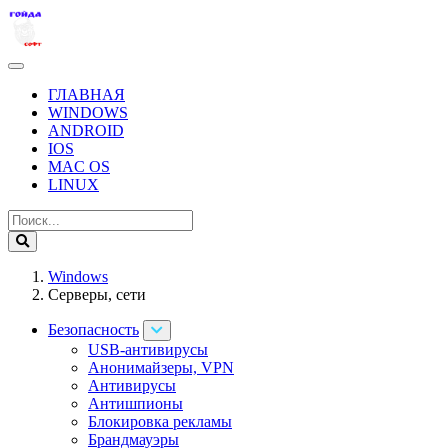
ГЛАВНАЯ
WINDOWS
ANDROID
IOS
MAC OS
LINUX
Windows
Серверы, сети
Безопасность
USB-антивирусы
Анонимайзеры, VPN
Антивирусы
Антишпионы
Блокировка рекламы
Брандмауэры