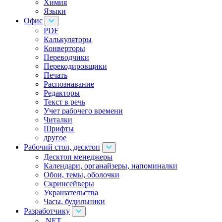
Химия
Языки
Офис
PDF
Калькуляторы
Конверторы
Переводчики
Перекодировщики
Печать
Распознавание
Редакторы
Текст в речь
Учет рабочего времени
Читалки
Шрифты
другое
Рабочий стол, десктоп
Десктоп менеджеры
Календари, органайзеры, напоминалки
Обои, темы, оболочки
Скринсейверы
Украшательства
Часы, будильники
Разработчику
.NET