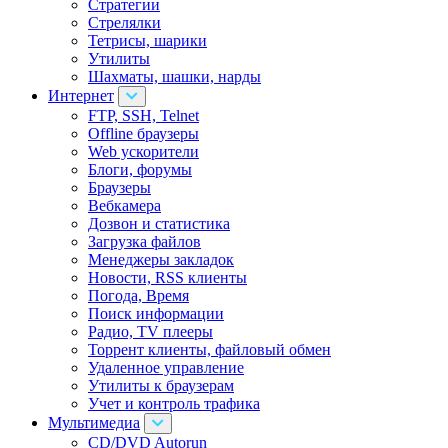
Стратегии
Стрелялки
Тетрисы, шарики
Утилиты
Шахматы, шашки, нарды
Интернет
FTP, SSH, Telnet
Offline браузеры
Web ускорители
Блоги, форумы
Браузеры
Вебкамера
Дозвон и статистика
Загрузка файлов
Менеджеры закладок
Новости, RSS клиенты
Погода, Время
Поиск информации
Радио, TV плееры
Торрент клиенты, файловый обмен
Удаленное управление
Утилиты к браузерам
Учет и контроль трафика
Мультимедиа
CD/DVD Autorun