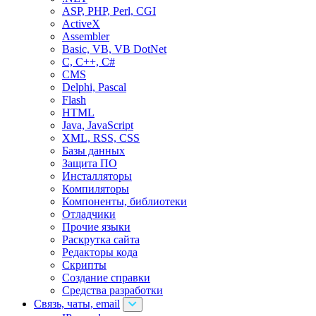
ASP, PHP, Perl, CGI
ActiveX
Assembler
Basic, VB, VB DotNet
C, C++, C#
CMS
Delphi, Pascal
Flash
HTML
Java, JavaScript
XML, RSS, CSS
Базы данных
Защита ПО
Инсталляторы
Компиляторы
Компоненты, библиотеки
Отладчики
Прочие языки
Раскрутка сайта
Редакторы кода
Скрипты
Создание справки
Средства разработки
Связь, чаты, email