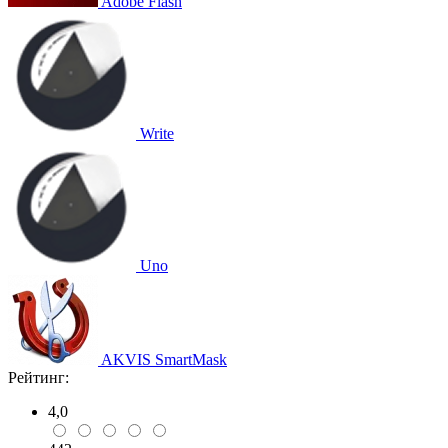
Adobe Flash
Write
Uno
AKVIS SmartMask
Рейтинг:
4,0