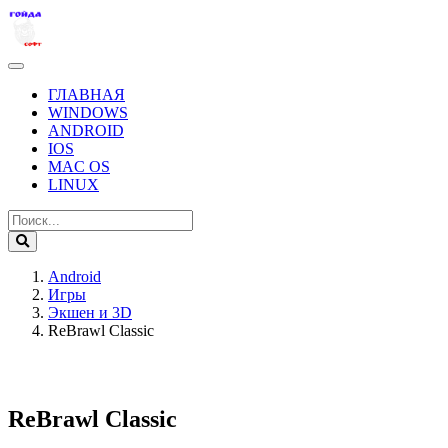
ГЛАВНАЯ
WINDOWS
ANDROID
IOS
MAC OS
LINUX
Android
Игры
Экшен и 3D
ReBrawl Classic
ReBrawl Classic