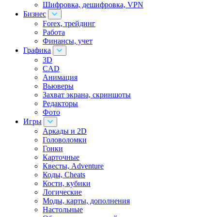
Шифровка, дешифровка, VPN
Бизнес
Forex, трейдинг
Работа
Финансы, учет
Графика
3D
CAD
Анимация
Вьюверы
Захват экрана, скриншоты
Редакторы
Фото
Игры
Аркады и 2D
Головоломки
Гонки
Карточные
Квесты, Adventure
Коды, Cheats
Кости, кубики
Логические
Моды, карты, дополнения
Настольные