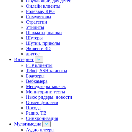
Обучающие, для детей
Онлайн клиенты
Ролевые, RPG
Симуляторы
Стратегии
Утилиты
Шахматы, шашки
Шутеры
Шутки, приколы
Экшен и 3D
другое
Интернет
FTP клиенты
Telnet, SSH клиенты
Браузеры
Вебкамера
Менеджеры закачек
Мониторинг, тесты
Ньюс ридеры, новости
Обмен файлами
Погода
Радио, ТВ
Синхронизация
Мультимедиа
Аудио плееры