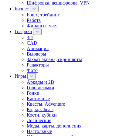
Шифровка, дешифровка, VPN
Бизнес
Forex, трейдинг
Работа
Финансы, учет
Графика
3D
CAD
Анимация
Вьюверы
Захват экрана, скриншоты
Редакторы
Фото
Игры
Аркады и 2D
Головоломки
Гонки
Карточные
Квесты, Adventure
Коды, Cheats
Кости, кубики
Логические
Моды, карты, дополнения
Настольные