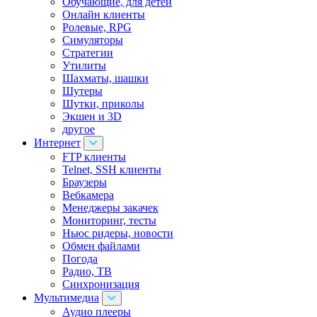
Обучающие, для детей
Онлайн клиенты
Ролевые, RPG
Симуляторы
Стратегии
Утилиты
Шахматы, шашки
Шутеры
Шутки, приколы
Экшен и 3D
другое
Интернет
FTP клиенты
Telnet, SSH клиенты
Браузеры
Вебкамера
Менеджеры закачек
Мониторинг, тесты
Ньюс ридеры, новости
Обмен файлами
Погода
Радио, ТВ
Синхронизация
Мультимедиа
Аудио плееры