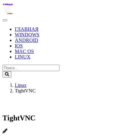
ГЛАВНАЯ
WINDOWS
ANDROID
IOS
MAC OS
LINUX
Linux
TightVNC
TightVNC