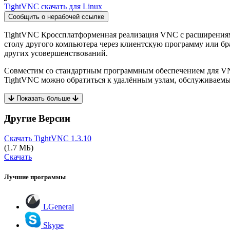
TightVNC скачать для Linux
Сообщить о нерабочей ссылке
TightVNC Кроссплатформенная реализация VNC с расширениями
столу другого компьютера через клиентскую программу или бр
других усовершенствований.
Совместим со стандартным программным обеспечением для VNC
TightVNC можно обратиться к удалённым узлам, обслуживаем
Показать больше
Другие Версии
Скачать TightVNC
1.3.10
(1.7 МБ)
Скачать
Лучшие программы
LGeneral
Skype